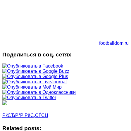
footballdom.ru
Поделиться в соц. сетях
РќСЂР°РІРёС‚СЃСЏ
Related posts: