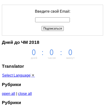
Введите свой Email:
Дней до ЧМ 2018
0
:
0
:
0
дней
часов
минут
Тranslator
Select Language
▼
Рубрики
open all
|
close all
Рубрики