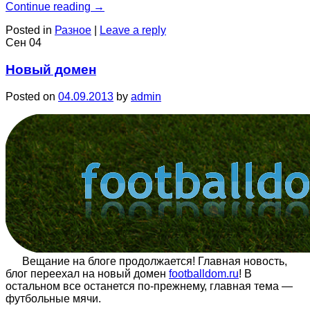
Continue reading
→
Posted in
Разное
|
Leave a reply
Сен
04
Новый домен
Posted on
04.09.2013
by
admin
Вещание на блоге продолжается! Главная новость,
блог переехал на новый домен
footballdom.ru
! В
остальном все останется по-прежнему, главная тема —
футбольные мячи.