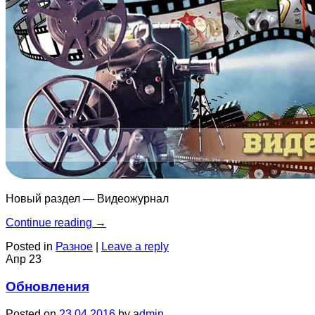
Новый раздел — Видеожурнал
Continue reading
→
Posted in
Разное
|
Leave a reply
Апр
23
Обновления
Posted on
23.04.2016
by
admin