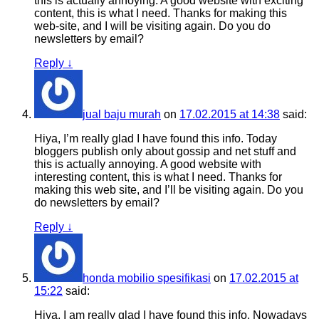
this is actually annoying. A good website with exciting
content, this is what I need. Thanks for making this
web-site, and I will be visiting again. Do you do
newsletters by email?
Reply
↓
jual baju murah
on
17.02.2015 at 14:38
said:
Hiya, I’m really glad I have found this info. Today
bloggers publish only about gossip and net stuff and
this is actually annoying. A good website with
interesting content, this is what I need. Thanks for
making this web site, and I’ll be visiting again. Do you
do newsletters by email?
Reply
↓
honda mobilio spesifikasi
on
17.02.2015 at
15:22
said:
Hiya, I am really glad I have found this info. Nowadays