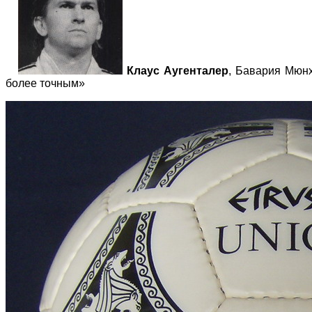
Клаус Аугенталер
, Бавария Мюнх
более точным»