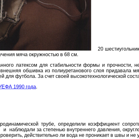
20 шестиугольников
учения мяча окружностью в 68 см.
ого латексом для стабильности формы и прочности, не
нешняя обшивка из полиуретанового слоя придавала мячу
чей для футбола. За счет своей высокотехнологической сос
УЕФА 1990 года
.
амической трубе, определили коэффициент сопротивле
ч и наблюдали за степенью внутреннего давления, округл
проверить, действительно ли вода не проникает в швы и не 