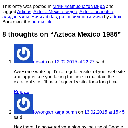
This entry was posted in
Мячи чемпионатов мира
and
tagged
Adidas
,
Azteca Mexico видео
,
Аzteca acapulco
,
адидас мячи
,
мячи adidas
,
разновидности мяча
by
admin
.
Bookmark the
permalink
.
8 thoughts on “
Azteca Mexico 1986
”
desain
on
12.02.2015 at 22:27
said:
Awesome write-up. I’m a regular visitor of your web site
and appreciate you taking the time to maintain the
excellent site. I’ll be a frequent visitor for a long time.
Reply
↓
lowongan kerja bumn
on
13.02.2015 at 15:45
said:
Hey there. I discovered your blog by the use of Google