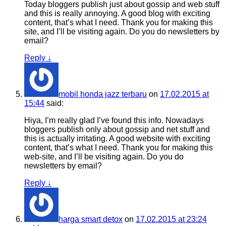
Today bloggers publish just about gossip and web stuff
and this is really annoying. A good blog with exciting
content, that’s what I need. Thank you for making this
site, and I’ll be visiting again. Do you do newsletters by
email?
Reply
↓
mobil honda jazz terbaru
on
17.02.2015 at
15:44
said:
Hiya, I’m really glad I’ve found this info. Nowadays
bloggers publish only about gossip and net stuff and
this is actually irritating. A good website with exciting
content, that’s what I need. Thank you for making this
web-site, and I’ll be visiting again. Do you do
newsletters by email?
Reply
↓
harga smart detox
on
17.02.2015 at 23:24