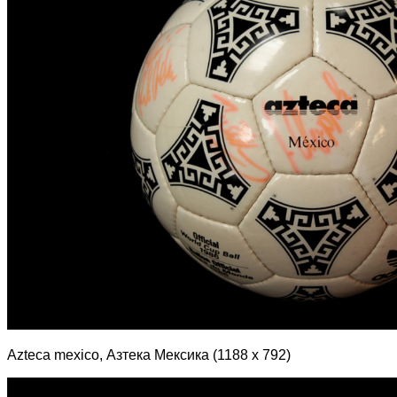
Azteca mexico, Азтека Мексика (1188 х 792)