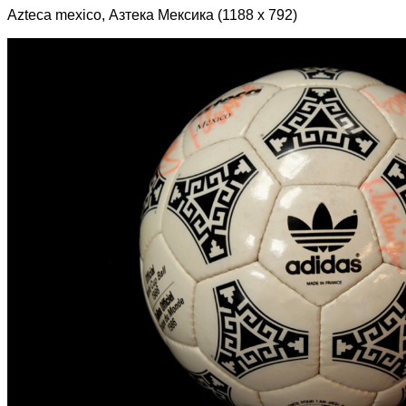
Azteca mexico, Азтека Мексика (1188 х 792)