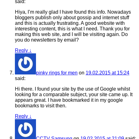
said:
Hiya, I’m really glad I have found this info. Nowadays
bloggers publish only about gossip and internet stuff
and this is actually frustrating. A good website with
interesting content, this is what I need. Thank you for
making this web site, and I will be visiting again. Do
you do newsletters by email?
Reply
↓
pinky rings for men
on
19.02.2015 at 15:24
said:
Hi there. I found your site by the use of Google whilst
looking for a comparable subject, your site came up. It
appears great. I have bookmarked it in my google
bookmarks to visit then.
Reply
↓
CCTV Samsung
on
19.02.2015 at 21:09
said: